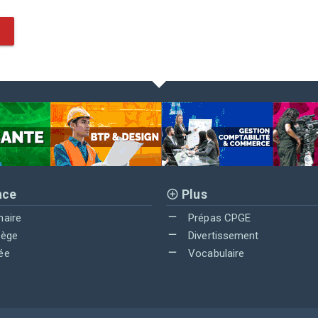
nce
Plus
maire
Prépas CPGE
lège
Divertissement
ée
Vocabulaire