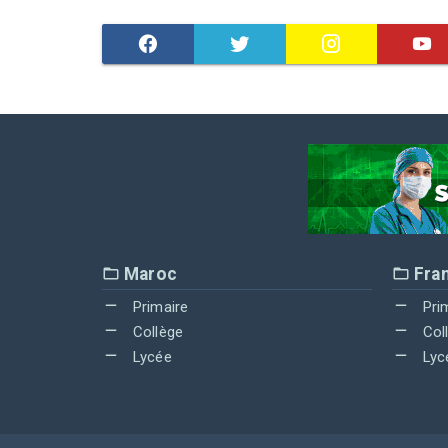
Maroc
Fra
Primaire
Pri
Collège
Col
Lycée
Lyc