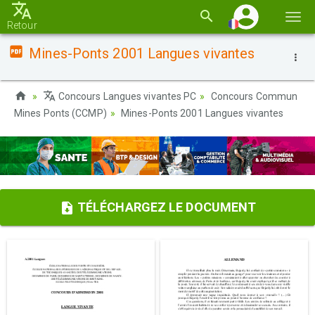
Basc
Retour
la
Mines-Ponts 2001 Langues vivantes
navi
Concours Langues vivantes PC
Concours Commun
Mines Ponts (CCMP)
Mines-Ponts 2001 Langues vivantes
TÉLÉCHARGEZ LE DOCUMENT