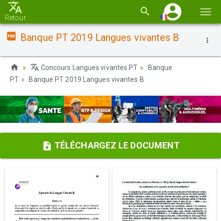
Basc
Retour
la
Banque PT 2019 Langues vivantes B
navi
Concours Langues vivantes PT
Banque
PT
Banque PT 2019 Langues vivantes B
TÉLÉCHARGEZ LE DOCUMENT