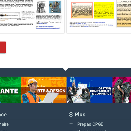
nce
Plus
maire
Prépas CPGE