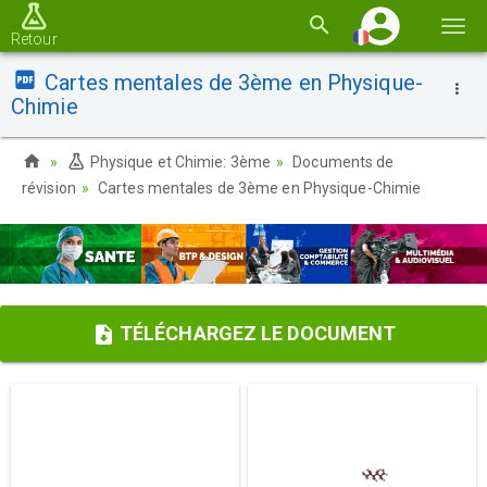
Basc
Retour
la
Cartes mentales de 3ème en Physique-
navi
Chimie
Physique et Chimie: 3ème
Documents de
révision
Cartes mentales de 3ème en Physique-Chimie
TÉLÉCHARGEZ LE DOCUMENT