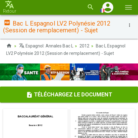
Basc
Retour
la
Bac L Espagnol LV2 Polynésie 2012
navi
(Session de remplacement) - Sujet
Espagnol: Annales Bac L
2012
Bac L Espagnol
LV2 Polynésie 2012 (Session de remplacement) - Sujet
TÉLÉCHARGEZ LE DOCUMENT