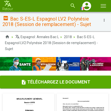
Basc
Retour
la
Bac S-ES-L Espagnol LV2 Polynésie
navi
2018 (Session de remplacement) - Sujet
Espagnol: Annales Bac L
2018
Bac S-ES-L
Espagnol LV2 Polynésie 2018 (Session de remplacement) -
Sujet
TÉLÉCHARGEZ LE DOCUMENT