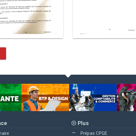
nce
Plus
maire
Prépas CPGE