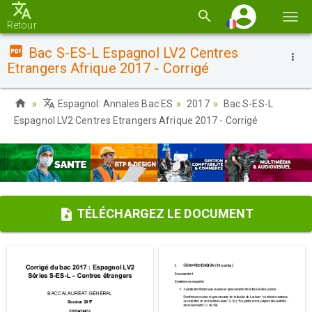
Basc
Retour
la
Bac S-ES-L Espagnol LV2 Centres
navi
Etrangers Afrique 2017 - Corrigé
Espagnol: Annales Bac ES
2017
Bac S-ES-L
Espagnol LV2 Centres Etrangers Afrique 2017 - Corrigé
TÉLÉCHARGEZ LE DOCUMENT