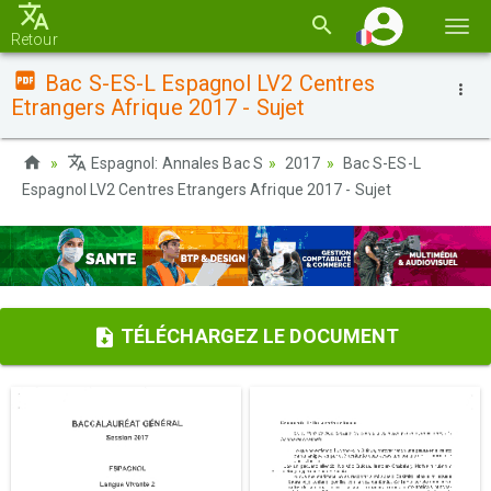
Basc
Retour
la
Bac S-ES-L Espagnol LV2 Centres
navi
Etrangers Afrique 2017 - Sujet
Espagnol: Annales Bac S
2017
Bac S-ES-L
Espagnol LV2 Centres Etrangers Afrique 2017 - Sujet
TÉLÉCHARGEZ LE DOCUMENT