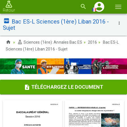
Basc
Retour
la
Bac ES-L Sciences (1ère) Liban 2016 -
navi
Sujet
Sciences (1ère): Annales Bac ES
2016
Bac ES-L
Sciences (1ère) Liban 2016 - Sujet
TÉLÉCHARGEZ LE DOCUMENT