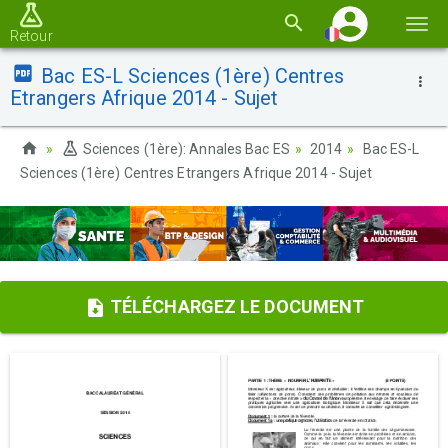
Basc
Retour
la
Bac ES-L Sciences (1ère) Centres
navi
Etrangers Afrique 2014 - Sujet
Sciences (1ère): Annales Bac ES
2014
Bac ES-L
Sciences (1ère) Centres Etrangers Afrique 2014 - Sujet
TÉLÉCHARGEZ LE DOCUMENT