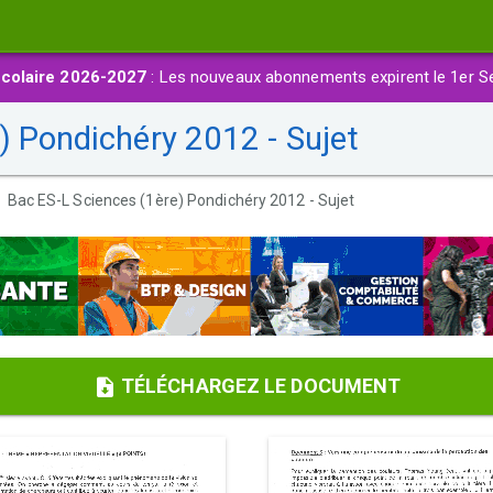
colaire 2026-2027
: Les nouveaux abonnements expirent le 1er S
) Pondichéry 2012 - Sujet
Bac ES-L Sciences (1ère) Pondichéry 2012 - Sujet
TÉLÉCHARGEZ LE DOCUMENT