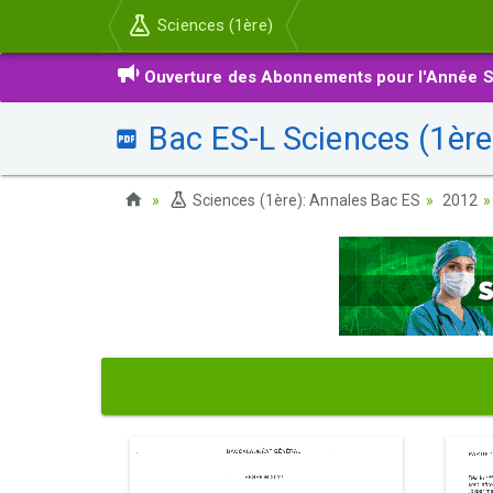
Sciences (1ère)
Ouverture des Abonnements pour l'Année S
Bac ES-L Sciences (1ère
Sciences (1ère): Annales Bac ES
2012