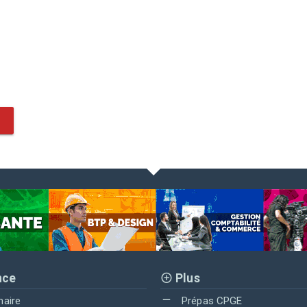
nce
Plus
maire
Prépas CPGE