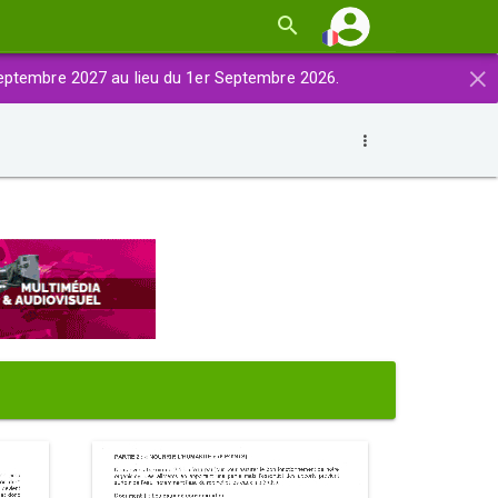
×
eptembre 2027 au lieu du 1er Septembre 2026.