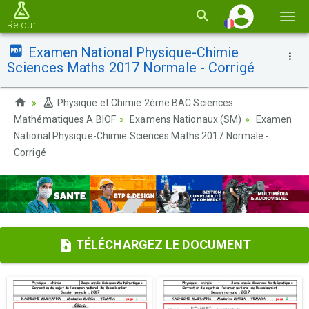
Basc
Retour
la
Examen National Physique-Chimie
navi
Sciences Maths 2017 Normale - Corrigé
Physique et Chimie 2ème BAC Sciences
Mathématiques A BIOF
Examens Nationaux (SM)
Examen
National Physique-Chimie Sciences Maths 2017 Normale -
Corrigé
TÉLÉCHARGEZ LE DOCUMENT