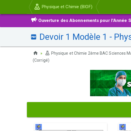
Physique et Chimie (BIOF)
Ouverture des Abonnements pour l'Année S
Devoir 1 Modèle 1 - Phy
Physique et Chimie 2ème BAC Sciences M
(Corrigé)