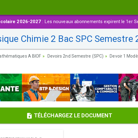
colaire 2026-2027
: Les nouveaux abonnements expirent le 1er S
sique Chimie 2 Bac SPC Semestre 2
athématiques A BIOF
Devoirs 2nd Semestre (SPC)
Devoir 1 Modè
TÉLÉCHARGEZ LE DOCUMENT