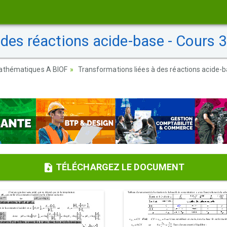
des réactions acide-base - Cours 
athématiques A BIOF
Transformations liées à des réactions acide-
TÉLÉCHARGEZ LE DOCUMENT