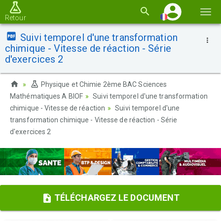
Basc
Retour
la
Suivi temporel d'une transformation
navi
chimique - Vitesse de réaction - Série
d'exercices 2
Physique et Chimie 2ème BAC Sciences
Mathématiques A BIOF
Suivi temporel d'une transformation
chimique - Vitesse de réaction
Suivi temporel d'une
transformation chimique - Vitesse de réaction - Série
d'exercices 2
TÉLÉCHARGEZ LE DOCUMENT