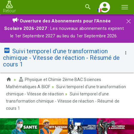
Basc
Retour
la
×
Ouverture des Abonnements pour l'Année
navi
Scolaire 2026-2027
: Les nouveaux abonnements expirent
le 1er Septembre 2027 au lieu du 1er Septembre 2026.
Suivi temporel d'une transformation
chimique - Vitesse de réaction - Résumé de
cours 1
Physique et Chimie 2ème BAC Sciences
Mathématiques A BIOF
Suivi temporel d'une transformation
chimique - Vitesse de réaction
Suivi temporel d'une
transformation chimique - Vitesse de réaction - Résumé de
cours 1