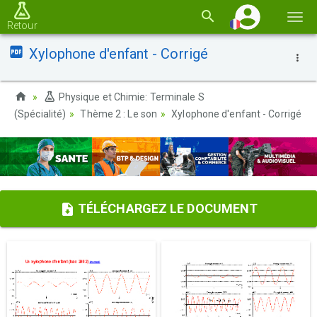
Basc
Retour
la
Xylophone d'enfant - Corrigé
navi
Physique et Chimie: Terminale S
(Spécialité)
Thème 2 : Le son
Xylophone d'enfant - Corrigé
TÉLÉCHARGEZ LE DOCUMENT