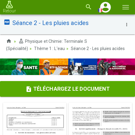
Basc
Retour
la
Séance 2 - Les pluies acides
navi
Physique et Chimie: Terminale S
(Spécialité)
Thème 1 : L'eau
Séance 2 - Les pluies acides
TÉLÉCHARGEZ LE DOCUMENT