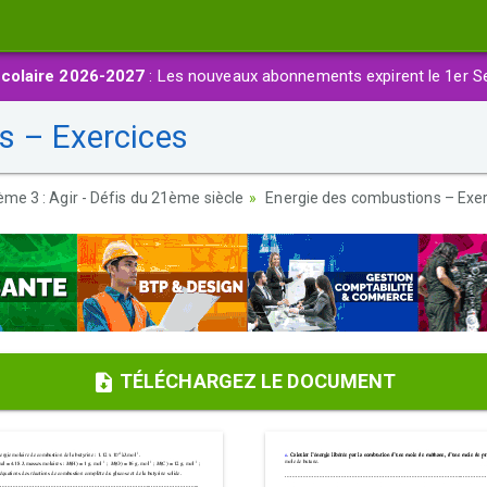
colaire 2026-2027
: Les nouveaux abonnements expirent le 1er S
s – Exercices
me 3 : Agir - Défis du 21ème siècle
Energie des combustions – Exer
TÉLÉCHARGEZ LE DOCUMENT