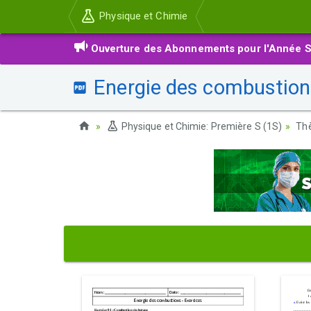
Physique et Chimie
Ouverture des Abonnements pour l'Année S
Energie des combustion
Physique et Chimie: Première S (1S)
Thè