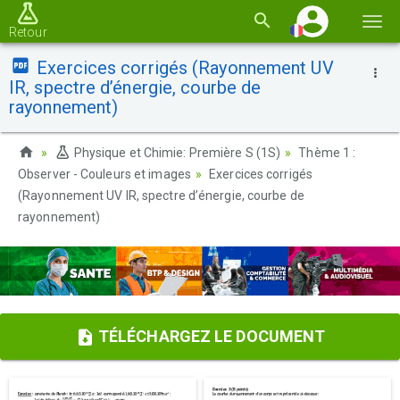
Basc
Retour
la
Exercices corrigés (Rayonnement UV
navi
IR, spectre d’énergie, courbe de
rayonnement)
Physique et Chimie: Première S (1S)
Thème 1 :
Observer - Couleurs et images
Exercices corrigés
(Rayonnement UV IR, spectre d’énergie, courbe de
rayonnement)
TÉLÉCHARGEZ LE DOCUMENT