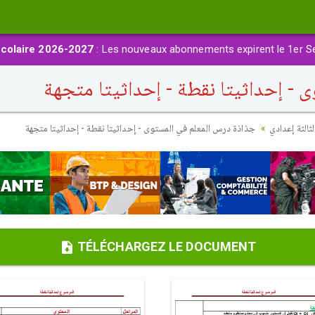
colaire 2026-2027
: Les nouveaux abonnements expirent le 1er S
- إحداثيتا نقطة - إحداثيتا متجهة
ثالثة إعدادي
جذاذة درس المعلم في المستوى - إحداثيتا نقطة - إحداثيتا متجهة
TÉLÉCHARGEZ LE DOCUMENT