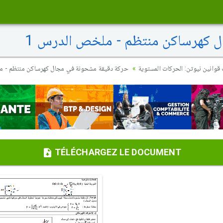
 كهرساكن منتظم - ملخص الدرس 1
قوانين نيوتن: الحركات المستوية
حركة دقيقة مشحونة في مجال كهرساكن منتظم - م
TÉLÉCHARGEZ LE DOCUMENT