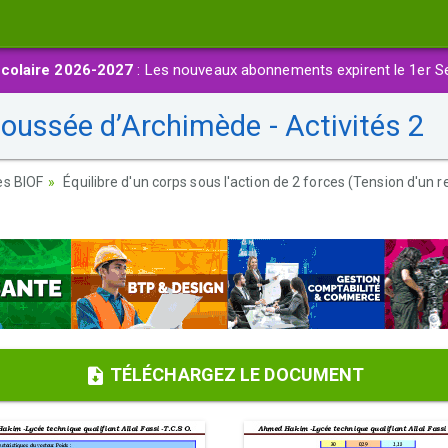
colaire 2026-2027
: Les nouveaux abonnements expirent le 1er S
oussée d’Archimède - Activités 2
es BIOF
Équilibre d'un corps sous l'action de 2 forces (Tension d'un
TÉLÉCHARGEZ LE DOCUMENT