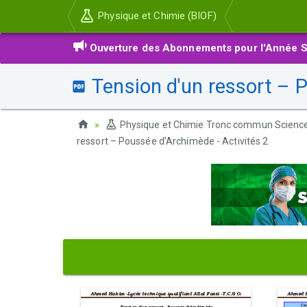
Physique et Chimie (BIOF)
Ouverture des Abonnements pour l'Année S
Tension d'un ressort – P
Physique et Chimie Tronc commun Scienc
ressort – Poussée d’Archimède - Activités 2