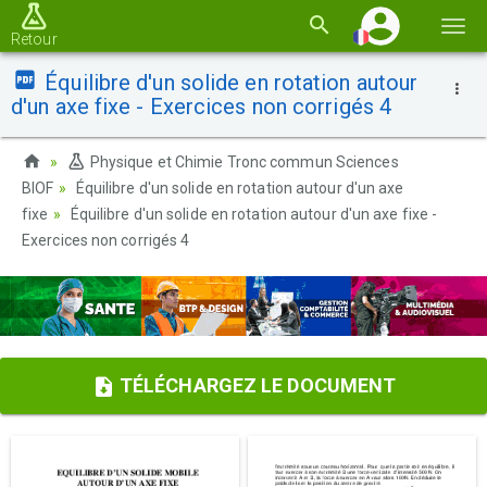
Basc
Retour
la
Équilibre d'un solide en rotation autour
navi
d'un axe fixe - Exercices non corrigés 4
Physique et Chimie Tronc commun Sciences
BIOF
Équilibre d'un solide en rotation autour d'un axe
fixe
Équilibre d'un solide en rotation autour d'un axe fixe -
Exercices non corrigés 4
TÉLÉCHARGEZ LE DOCUMENT