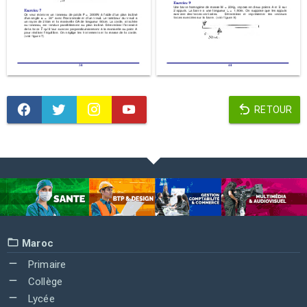
RETOUR
Maroc
Primaire
Collège
Lycée