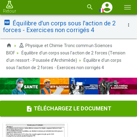
Basc
Retour
la
Équilibre d'un corps sous l'action de 2
navi
forces - Exercices non corrigés 4
Physique et Chimie Tronc commun Sciences
BIOF
Équilibre d'un corps sous l'action de 2 forces (Tension
d'un ressort - Poussée d’Archimède)
Équilibre d'un corps
sous l'action de 2 forces - Exercices non corrigés 4
TÉLÉCHARGEZ LE DOCUMENT