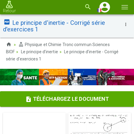
Basc
Retour
la
Le principe d’inertie - Corrigé série
navi
d'exercices 1
Physique et Chimie Tronc commun Sciences
BIOF
Le principe d’inertie
Le principe d’inertie - Corrigé
série d'exercices 1
TÉLÉCHARGEZ LE DOCUMENT