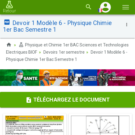
Basc
Retour
la
Devoir 1 Modèle 6 - Physique Chimie
navi
1er Bac Semestre 1
Physique et Chimie 1er BAC Sciences et Technologies
Electriques BIOF
Devoirs 1er semestre
Devoir 1 Modèle 6 -
Physique Chimie 1er Bac Semestre 1
TÉLÉCHARGEZ LE DOCUMENT