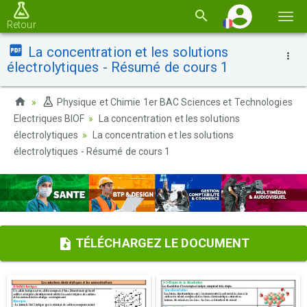
Basc
Retour
la
La concentration et les solutions
navi
électrolytiques - Résumé de cours 1
Physique et Chimie 1er BAC Sciences et Technologies
Electriques BIOF
La concentration et les solutions
électrolytiques
La concentration et les solutions
électrolytiques - Résumé de cours 1
TÉLÉCHARGEZ LE DOCUMENT