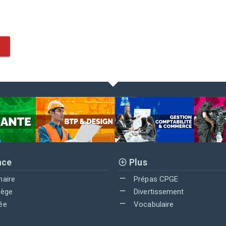
nce
Plus
maire
Prépas CPGE
lège
Divertissement
ée
Vocabulaire