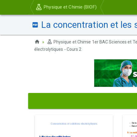
Physique et Chimie (BIOF)
La concentration et les s
Physique et Chimie 1er BAC Sciences et Te
électrolytiques - Cours 2