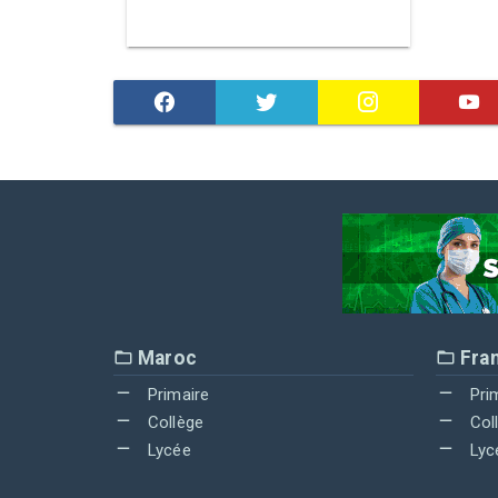
Maroc
Fra
Primaire
Pri
Collège
Col
Lycée
Lyc