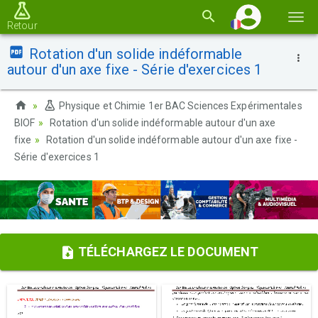
Basc
Retour
la
Rotation d'un solide indéformable
navi
autour d'un axe fixe - Série d'exercices 1
Physique et Chimie 1er BAC Sciences Expérimentales
BIOF
Rotation d'un solide indéformable autour d'un axe
fixe
Rotation d'un solide indéformable autour d'un axe fixe -
Série d'exercices 1
TÉLÉCHARGEZ LE DOCUMENT