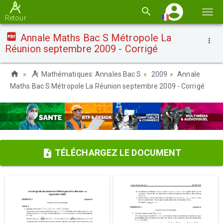
Basc
Retour
la
Annale Maths Bac S Métropole La
navi
Réunion septembre 2009 - Corrigé
Mathématiques: Annales Bac S
2009
Annale
Maths Bac S Métropole La Réunion septembre 2009 - Corrigé
TÉLÉCHARGEZ LE DOCUMENT