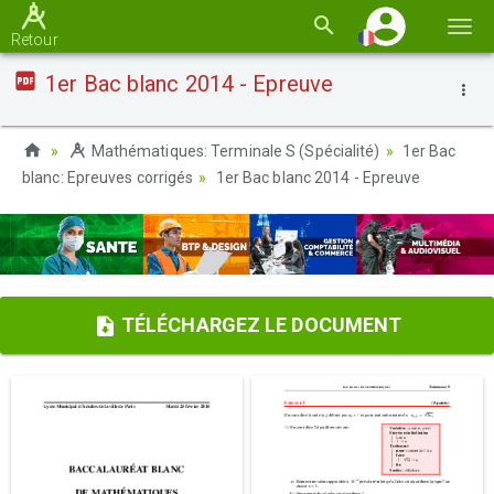
Basc
Retour
la
1er Bac blanc 2014 - Epreuve
navi
Mathématiques: Terminale S (Spécialité)
1er Bac
blanc: Epreuves corrigés
1er Bac blanc 2014 - Epreuve
TÉLÉCHARGEZ LE DOCUMENT