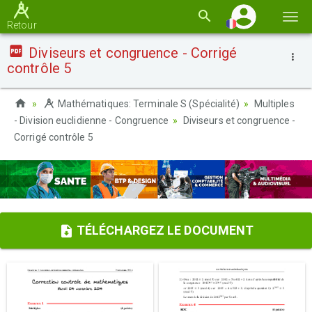
Basc
Retour
la
Diviseurs et congruence - Corrigé
navi
contrôle 5
Mathématiques: Terminale S (Spécialité)
Multiples
- Division euclidienne - Congruence
Diviseurs et congruence -
Corrigé contrôle 5
TÉLÉCHARGEZ LE DOCUMENT