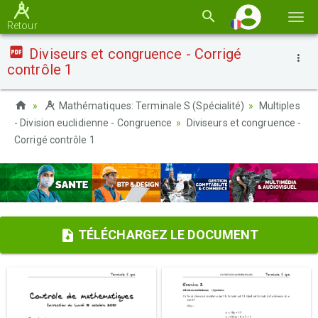
Basc
Retour
la
Diviseurs et congruence - Corrigé
navi
contrôle 1
Mathématiques: Terminale S (Spécialité)
Multiples
- Division euclidienne - Congruence
Diviseurs et congruence -
Corrigé contrôle 1
TÉLÉCHARGEZ LE DOCUMENT