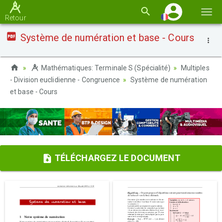
Basc
Retour
la
Système de numération et base - Cours
navi
Mathématiques: Terminale S (Spécialité)
Multiples
- Division euclidienne - Congruence
Système de numération
et base - Cours
TÉLÉCHARGEZ LE DOCUMENT