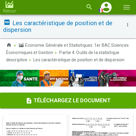
Basc
Retour
la
Les caractéristique de position et de
navi
dispersion
Economie Générale et Statistiques: 1er BAC Sciences
Économiques et Gestion
Partie 4: Outils de la statistique
descriptive
Les caractéristique de position et de dispersion
TÉLÉCHARGEZ LE DOCUMENT