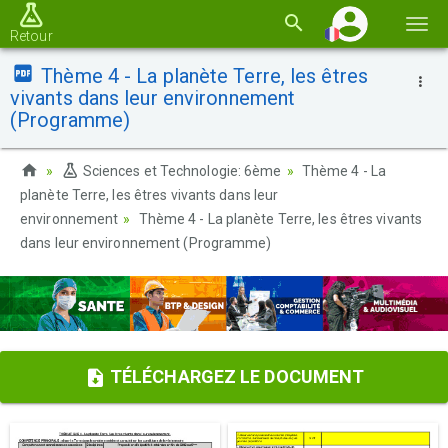
Basc
Retour
la
Thème 4 - La planète Terre, les êtres
navi
vivants dans leur environnement
(Programme)
Sciences et Technologie: 6ème
Thème 4 - La
planète Terre, les êtres vivants dans leur
environnement
Thème 4 - La planète Terre, les êtres vivants
dans leur environnement (Programme)
TÉLÉCHARGEZ LE DOCUMENT