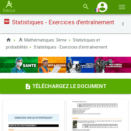
Basc
Retour
la
Statistiques - Exercices d'entraînement
navi
Mathématiques: 3ème
Statistiques et
probabilités
Statistiques - Exercices d'entraînement
TÉLÉCHARGEZ LE DOCUMENT