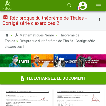
Basc
Retour
la
Réciproque du théorème de Thalès -
navi
Corrigé série d'exercices 2
Mathématiques: 3ème
Théorème de
Thalès
Réciproque du théorème de Thalès - Corrigé série
d'exercices 2
TÉLÉCHARGEZ LE DOCUMENT