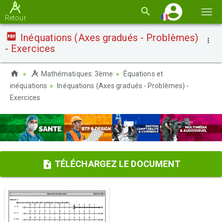
Basc
Retour
la
Inéquations (Axes gradués - Problèmes)
navi
- Exercices
Mathématiques: 3ème
Équations et
inéquations
Inéquations (Axes gradués - Problèmes) -
Exercices
TÉLÉCHARGEZ LE DOCUMENT