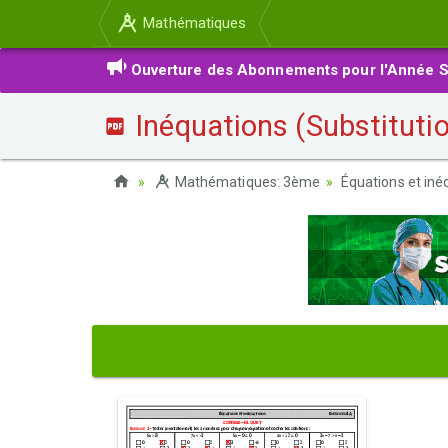
Mathématiques
Ouverture des Abonnements pour l'Année S
Inéquations (Substitutio
Mathématiques: 3ème
Équations et iné