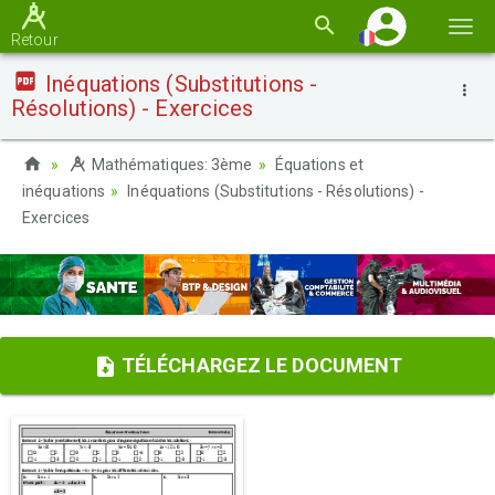
Basc
Retour
la
Inéquations (Substitutions -
navi
Résolutions) - Exercices
Mathématiques: 3ème
Équations et
inéquations
Inéquations (Substitutions - Résolutions) -
Exercices
TÉLÉCHARGEZ LE DOCUMENT