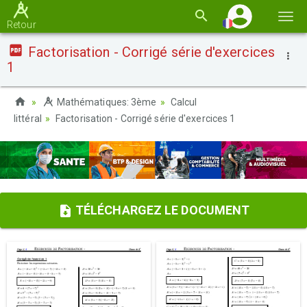
Basc
Retour
la
Factorisation - Corrigé série d'exercices
navi
1
Mathématiques: 3ème
Calcul
littéral
Factorisation - Corrigé série d'exercices 1
TÉLÉCHARGEZ LE DOCUMENT