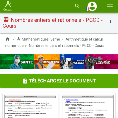
Basc
Retour
la
Nombres entiers et rationnels - PGCD -
navi
Cours
Mathématiques: 3ème
Arithmétique et calcul
numérique
Nombres entiers et rationnels - PGCD - Cours
TÉLÉCHARGEZ LE DOCUMENT