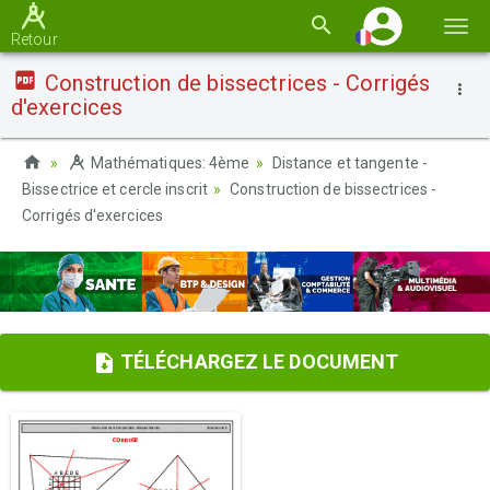
Basc
Retour
la
Construction de bissectrices - Corrigés
navi
d'exercices
Mathématiques: 4ème
Distance et tangente -
Bissectrice et cercle inscrit
Construction de bissectrices -
Corrigés d'exercices
TÉLÉCHARGEZ LE DOCUMENT