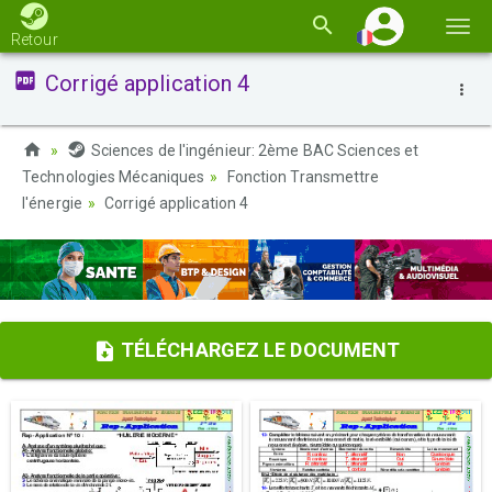
Basc
Retour
la
Corrigé application 4
navi
Sciences de l'ingénieur: 2ème BAC Sciences et
Technologies Mécaniques
Fonction Transmettre
l'énergie
Corrigé application 4
TÉLÉCHARGEZ LE DOCUMENT