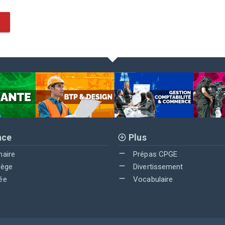
nce
Plus
maire
Prépas CPGE
lège
Divertissement
ée
Vocabulaire