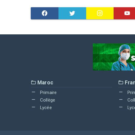
Maroc
Fra
Primaire
Pri
Collège
Col
Lycée
Lyc