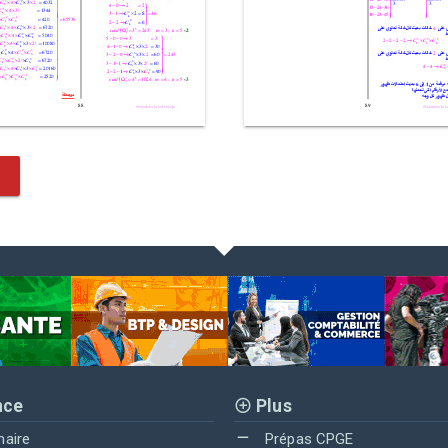
nce
Plus
maire
Prépas CPGE